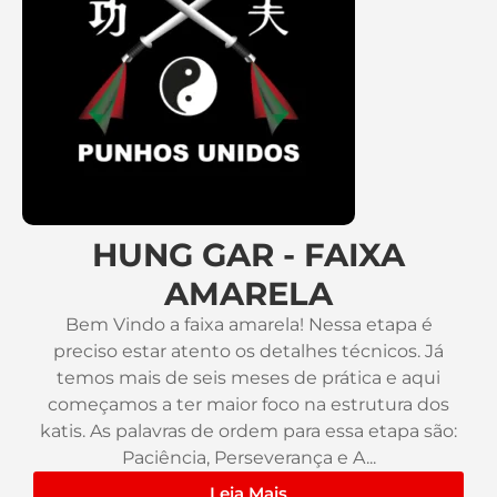
HUNG GAR - FAIXA
AMARELA
Bem Vindo a faixa amarela! Nessa etapa é
preciso estar atento os detalhes técnicos. Já
temos mais de seis meses de prática e aqui
começamos a ter maior foco na estrutura dos
katis. As palavras de ordem para essa etapa são:
Paciência, Perseverança e A...
Leia Mais