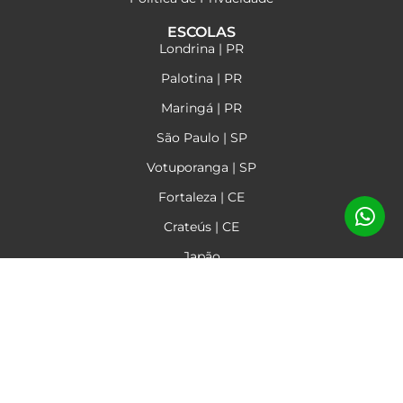
ESCOLAS
Londrina | PR
Palotina | PR
Maringá | PR
São Paulo | SP
Votuporanga | SP
Fortaleza | CE
Crateús | CE
Japão
Nova Zelândia
Áustria
Alemanha
FALE CONOSCO
Nos mande uma mensagem