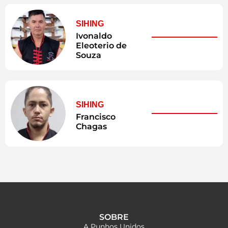
SIHING
Ivonaldo
Eleoterio de
Souza
SIHING
Francisco
Chagas
SOBRE
A Punhos Unidos