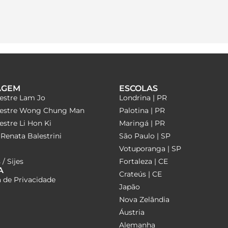
AGEM
ESCOLAS
estre Lam Jo
Londrina | PR
estre Wong Chung Man
Palotina | PR
stre Li Hon Ki
Maringá | PR
Renata Balestrini
São Paulo | SP
Votuporanga | SP
 / Sijes
Fortaleza | CE
A
Crateús | CE
a de Privacidade
Japão
Nova Zelândia
Áustria
Alemanha