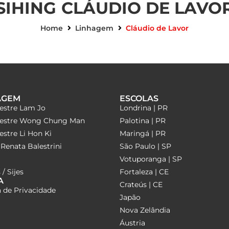
SIHING
CLÁUDIO DE LAVO
Home
Linhagem
Cláudio de Lavor
AGEM
ESCOLAS
estre Lam Jo
Londrina | PR
estre Wong Chung Man
Palotina | PR
stre Li Hon Ki
Maringá | PR
Renata Balestrini
São Paulo | SP
Votuporanga | SP
 / Sijes
Fortaleza | CE
A
Crateús | CE
a de Privacidade
Japão
Nova Zelândia
Áustria