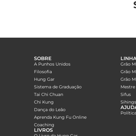
SOBRE
LINH
A Punhos Unidos
Grão M
Filosofia
Grão M
Hung Gar
Grão Me
Sistema de Graduação
Mestre 
Tai Chi Chuan
Sifus
Chi Kung
Sihings
AJUD
Dança do Leão
Polític
Aprenda Kung Fu Online
Coaching
LIVROS
O Livro da Hung Gar