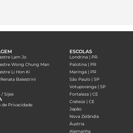
AGEM
ESCOLAS
estre Lam Jo
Londrina | PR
estre Wong Chung Man
Palotina | PR
stre Li Hon Ki
Maringá | PR
Renata Balestrini
São Paulo | SP
Votuporanga | SP
 / Sijes
Fortaleza | CE
A
Crateús | CE
a de Privacidade
Japão
Nova Zelândia
Áustria
Alemanha