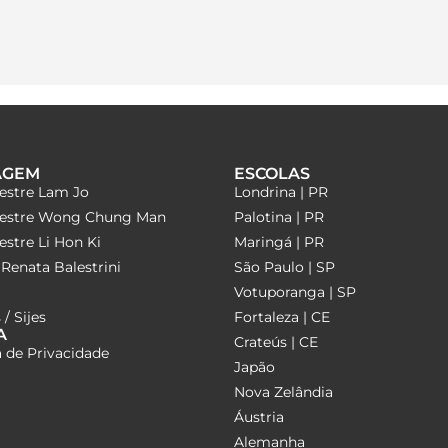
AGEM
ESCOLAS
estre Lam Jo
Londrina | PR
estre Wong Chung Man
Palotina | PR
stre Li Hon Ki
Maringá | PR
Renata Balestrini
São Paulo | SP
Votuporanga | SP
 / Sijes
Fortaleza | CE
A
Crateús | CE
a de Privacidade
Japão
Nova Zelândia
Áustria
Alemanha