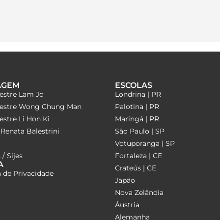
AGEM
ESCOLAS
estre Lam Jo
Londrina | PR
estre Wong Chung Man
Palotina | PR
stre Li Hon Ki
Maringá | PR
Renata Balestrini
São Paulo | SP
Votuporanga | SP
 / Sijes
Fortaleza | CE
A
Crateús | CE
a de Privacidade
Japão
Nova Zelândia
Áustria
Alemanha